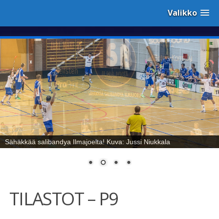
Valikko
Sähäkkää salibandya Ilmajoelta! Kuva: Jussi Niukkala
TILASTOT – P9