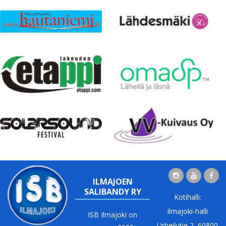
ILMAJOEN
SALIBANDY RY
Kotihalli:
Ilmajoki-halli
ISB Ilmajoki on
Urheilutie 2, 60800