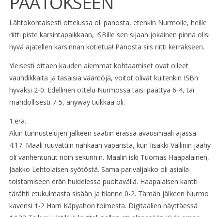
PÄÄTÖKSEEN
Lähtökohtaisesti ottelussa oli panosta, etenkin Nurmolle, heille
riitti piste karsintapaikkaan, ISBille sen sijaan jokainen pinna olisi
hyvä ajatellen karsinnan kotietua! Panosta siis riitti kerrakseen.
Yleisesti ottaen kauden aiemmat kohtaamiset ovat olleet
vauhdikkaita ja tasaisia vääntöjä, voitot olivat kuitenkin ISBn
hyväksi 2-0. Edellinen ottelu Nurmossa taisi päättyä 6-4, tai
mahdollisesti 7-5, anyway tiukkaa oli.
1.erä.
Alun tunnustelujen jälkeen saatiin erässä avausmaali ajassa
4.17. Maali ruuvattiin nahkaan vaparista, kun Iisakki Vallinin jäähy
oli vanhentunut noin sekunnin. Maalin iski Tuomas Haapalainen,
Jaakko Lehtolaisen syötöstä. Sama parivaljakko oli asialla
toistamiseen erän huidelessa puoltaväliä. Haapalaisen kantti
tärähti etukulmasta sisään ja tilanne 0-2. Tämän jälkeen Nurmo
kavensi 1-2 Harri Käpyahon toimesta. Digitaalien näyttäessä