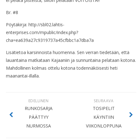
ei pelata pisteistä, silloin pelataan VOITOISTA!!
Br. #8
Pöytäkirja: http://sbl02.lahtis-
enterprises.com/mpublic/index.php?
cha=ea639a27c9319737a45cfbbc1a7dba7a
Lisätietoa karsinnoista huomenna. Sen verran tiedetään, että
lauantaina matkataan Kajaaniin ja sunnuntaina pelataan kotona.
Mahdollinen kolmas ottelu kotona todennäköisesti heti
maanantai-illalla.
EDELLINEN
SEURAAVA
RUNKOSARJA
TOSIPELIT
PÄÄTTYY
KÄYNTIIN
NURMOSSA
VIIKONLOPPUNA