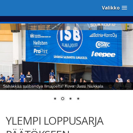
Valikko
Sähäkkää salibandya Ilmajoelta! Kuva: Jussi Niukkala
YLEMPI LOPPUSARJA