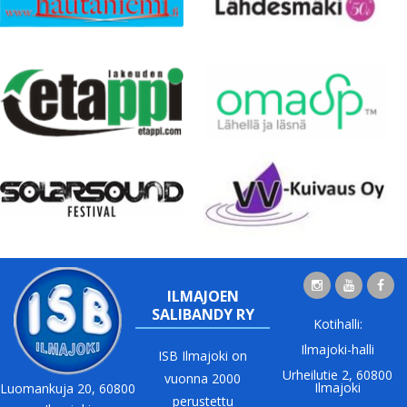
ILMAJOEN
SALIBANDY RY
Kotihalli:
Ilmajoki-halli
ISB Ilmajoki on
Urheilutie 2, 60800
vuonna 2000
Ilmajoki
Luomankuja 20, 60800
perustettu