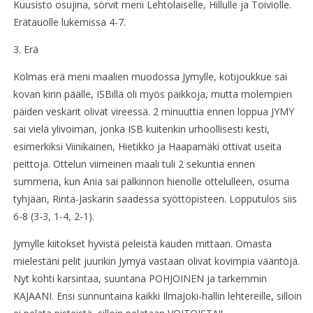
Kuusisto osujina, sörvit meni Lehtolaiselle, Hillulle ja Toiviolle.
Erätauolle lukemissa 4-7.
3. Erä
Kolmas erä meni maalien muodossa Jymylle, kotijoukkue sai
kovan kirin päälle, ISBillä oli myös paikkoja, mutta molempien
päiden veskarit olivat vireessä. 2 minuuttia ennen loppua JYMY
sai vielä ylivoiman, jonka ISB kuitenkin urhoollisesti kesti,
esimerkiksi Viinikainen, Hietikko ja Haapamäki ottivat useita
peittoja. Ottelun viimeinen maali tuli 2 sekuntia ennen
summeria, kun Ania sai palkinnon hienolle ottelulleen, osuma
tyhjään, Rinta-Jaskarin saadessa syöttöpisteen. Lopputulos siis
6-8 (3-3, 1-4, 2-1).
Jymylle kiitokset hyvistä peleistä kauden mittaan. Omasta
mielestäni pelit juurikin Jymyä vastaan olivat kovimpia vääntöjä.
Nyt kohti karsintaa, suuntana POHJOINEN ja tarkemmin
KAJAANI. Ensi sunnuntaina kaikki Ilmajoki-hallin lehtereille, silloin