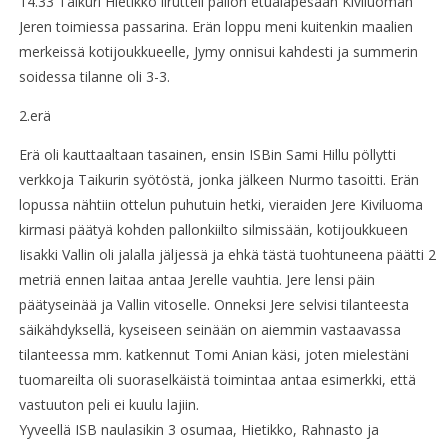
14.33 Taikuri Hietikko lirutteli pallon etualapesään Kiviluoman
Jeren toimiessa passarina. Erän loppu meni kuitenkin maalien
merkeissä kotijoukkueelle, Jymy onnisui kahdesti ja summerin
soidessa tilanne oli 3-3.
2.erä
Erä oli kauttaaltaan tasainen, ensin ISBin Sami Hillu pöllytti
verkkoja Taikurin syötöstä, jonka jälkeen Nurmo tasoitti. Erän
lopussa nähtiin ottelun puhutuin hetki, vieraiden Jere Kiviluoma
kirmasi päätyä kohden pallonkiilto silmissään, kotijoukkueen
Iisakki Vallin oli jalalla jäljessä ja ehkä tästä tuohtuneena päätti 2
metriä ennen laitaa antaa Jerelle vauhtia. Jere lensi päin
päätyseinää ja Vallin vitoselle. Onneksi Jere selvisi tilanteesta
säikähdyksellä, kyseiseen seinään on aiemmin vastaavassa
tilanteessa mm. katkennut Tomi Anian käsi, joten mielestäni
tuomareilta oli suoraselkäistä toimintaa antaa esimerkki, että
vastuuton peli ei kuulu lajiin.
Yyveellä ISB naulasikin 3 osumaa, Hietikko, Rahnasto ja