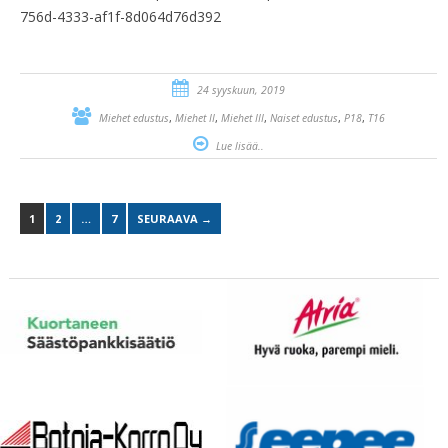
756d-4333-af1f-8d064d76d392
24 syyskuun, 2019
,
,
,
,
,
Miehet edustus
Miehet II
Miehet III
Naiset edustus
P18
T16
Lue lisää..
1
2
…
7
SEURAAVA →