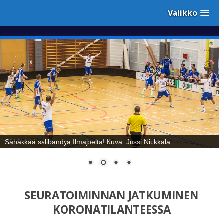
Valikko
Sähäkkää salibandya Ilmajoelta! Kuva: Jussi Niukkala
SEURATOIMINNAN JATKUMINEN
KORONATILANTEESSA