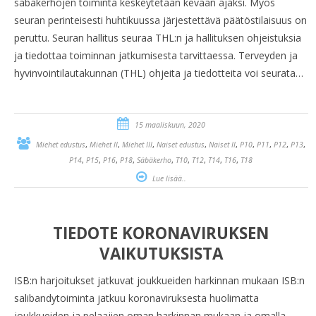
säbäkerhojen toiminta keskeytetään kevään ajaksi. Myös
seuran perinteisesti huhtikuussa järjestettävä päätöstilaisuus on
peruttu. Seuran hallitus seuraa THL:n ja hallituksen ohjeistuksia
ja tiedottaa toiminnan jatkumisesta tarvittaessa. Terveyden ja
hyvinvointilautakunnan (THL) ohjeita ja tiedotteita voi seurata…
15 maaliskuun, 2020
,
,
,
,
,
,
,
,
,
Miehet edustus
Miehet II
Miehet III
Naiset edustus
Naiset II
P10
P11
P12
P13
,
,
,
,
,
,
,
,
,
P14
P15
P16
P18
Säbäkerho
T10
T12
T14
T16
T18
Lue lisää..
TIEDOTE KORONAVIRUKSEN
VAIKUTUKSISTA
ISB:n harjoitukset jatkuvat joukkueiden harkinnan mukaan ISB:n
salibandytoiminta jatkuu koronaviruksesta huolimatta
joukkueiden ja pelaajien oman harkinnan mukaan ja omalla