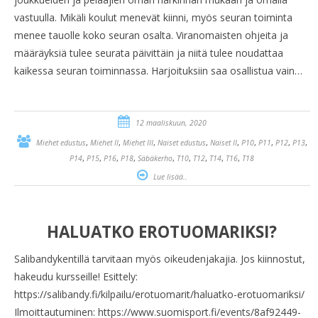
vastuulla. Mikäli koulut menevät kiinni, myös seuran toiminta
menee tauolle koko seuran osalta. Viranomaisten ohjeita ja
määräyksiä tulee seurata päivittäin ja niitä tulee noudattaa
kaikessa seuran toiminnassa. Harjoituksiin saa osallistua vain…
12 maaliskuun, 2020
,
,
,
,
,
,
,
,
,
Miehet edustus
Miehet II
Miehet III
Naiset edustus
Naiset II
P10
P11
P12
P13
,
,
,
,
,
,
,
,
,
P14
P15
P16
P18
Säbäkerho
T10
T12
T14
T16
T18
Lue lisää..
HALUATKO EROTUOMARIKSI?
Salibandykentillä tarvitaan myös oikeudenjakajia. Jos kiinnostut,
hakeudu kursseille! Esittely:
https://salibandy.fi/kilpailu/erotuomarit/haluatko-erotuomariksi/
Ilmoittautuminen: https://www.suomisport.fi/events/8af92449-