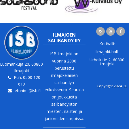
ILMAJOEN
SALIBANDY RY
Kotihalli:
Ilmajoki-halli
ISB Ilmajoki on
Urheilutie 2, 60800
vuonna 2000
Ilmajoki
Luomankuja 20, 60800
perustettu
Ilmajoki
ilmajokelainen
Puh. 0500 120
salibandyn
619
Copyright 2024 ISB
erikoisseura. Seuralla
etunimi@isb.fi
on joukkueita
salibandyliiton
miesten, naisten ja
junioreiden sarjoissa.