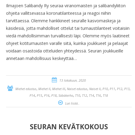
Ilmajoen Salibandy Ry seuraa viranomaisten ja salibandyliiton
ohjeita vallitsevassa koronatilanteessa ja reagoi niihin
tarvittaessa. Olemme hankkineet seuralle kasvomaskeja ja
käsidesiä, jotta mahdolliset ottelut tai turnaustilanteet voitaisiin
viedä mahdollisimman turvallisesti läpi. Olemme myös laatineet
ohjeet kotiturnausten varalle siitä, kuinka joukkueet ja pelaajat
voidaan osastoida otteluiden yhteydessä. Seuran joukkueille
annetaan mahdollisuus keskeyttää…
13 lokakuun, 2020
,
,
,
,
,
,
,
,
,
Miehet edustus
Miehet II
Miehet III
Naiset edustus
Naiset II
P10
P11
P12
P13
,
,
,
,
,
,
,
,
,
P14
P15
P16
P18
Säbäkerho
T10
T12
T14
T16
T18
Lue lisää..
SEURAN KEVÄTKOKOUS