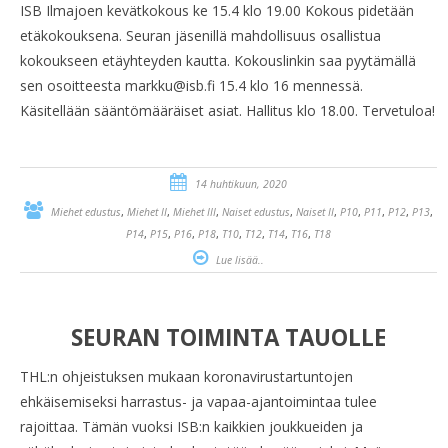
ISB Ilmajoen kevätkokous ke 15.4 klo 19.00 Kokous pidetään
etäkokouksena. Seuran jäsenillä mahdollisuus osallistua
kokoukseen etäyhteyden kautta. Kokouslinkin saa pyytämällä
sen osoitteesta markku@isb.fi 15.4 klo 16 mennessä.
Käsitellään sääntömääräiset asiat. Hallitus klo 18.00. Tervetuloa!
14 huhtikuun, 2020
,
,
,
,
,
,
,
,
,
Miehet edustus
Miehet II
Miehet III
Naiset edustus
Naiset II
P10
P11
P12
P13
,
,
,
,
,
,
,
,
P14
P15
P16
P18
T10
T12
T14
T16
T18
Lue lisää..
SEURAN TOIMINTA TAUOLLE
THL:n ohjeistuksen mukaan koronavirustartuntojen
ehkäisemiseksi harrastus- ja vapaa-ajantoimintaa tulee
rajoittaa. Tämän vuoksi ISB:n kaikkien joukkueiden ja