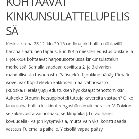
KOHTAAVAT
KINKUNSULATTELUPELIS
SÄ
Keskiviikkona 28.12. klo 20.15 on Ilmajoki-hallilla nähtävillä
harvinaislaatuinen tapaus, kun ISB:n miesten edustusjoukkue ja
II-joukkue kohtaavat harjoitusottelussa kinkunsulattelun
merkeissä. Samalla saadaan osviittaa 2. ja 3.divarien
mahdollisesta tasoerosta. Pääseekö II-joukkue näpäyttämään
isoveljeä? Kopitteleeko kakkosen maalivahtiosasto
(Ruoska/Hietala/Jugi) edustuksen hyökkääjät tehottomiksi?
Aukeeko Stounin ketsuppipoteli tuttuja kavereita vastaan? Oliko
lauantaina hallilla luikkinut rengashäntämaki peräisin M.Toivion
selkäkarvoista vai nollaako serkkupoika J.Toivio hänet
kovuudella? Paljon kysymyksiä, mutta vain yksi konsti saada
vastaus.Tulemalla paikalle. Yleisöllä vapaa pääsy.