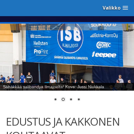
Valikko
Sähäkkää salibandya Ilmajoelta! Kuva: Jussi Niukkala
EDUSTUS JA KAKKONEN