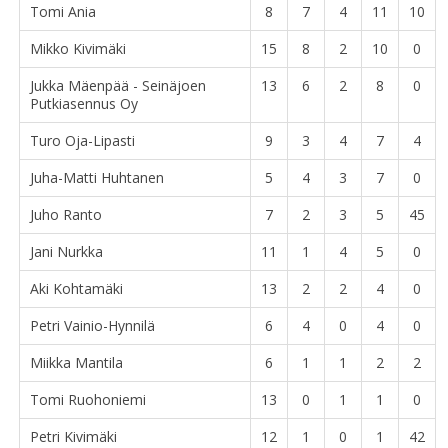
Tomi Ania
8
7
4
11
10
Mikko Kivimäki
15
8
2
10
0
Jukka Mäenpää - Seinäjoen
13
6
2
8
0
Putkiasennus Oy
Turo Oja-Lipasti
9
3
4
7
4
Juha-Matti Huhtanen
5
4
3
7
0
Juho Ranto
7
2
3
5
45
Jani Nurkka
11
1
4
5
0
Aki Kohtamäki
13
2
2
4
0
Petri Vainio-Hynnilä
6
4
0
4
0
Miikka Mantila
6
1
1
2
2
Tomi Ruohoniemi
13
0
1
1
0
Petri Kivimäki
12
1
0
1
42