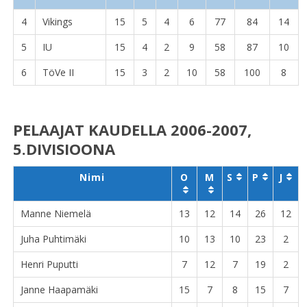
4
Vikings
15
5
4
6
77
84
14
5
IU
15
4
2
9
58
87
10
6
TöVe II
15
3
2
10
58
100
8
PELAAJAT KAUDELLA 2006-2007,
5.DIVISIOONA
Nimi
O
M
S
P
J
Manne Niemelä
13
12
14
26
12
Juha Puhtimäki
10
13
10
23
2
Henri Puputti
7
12
7
19
2
Janne Haapamäki
15
7
8
15
7