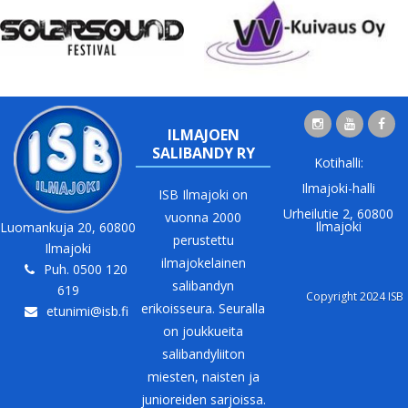
ILMAJOEN
SALIBANDY RY
Kotihalli:
Ilmajoki-halli
ISB Ilmajoki on
Urheilutie 2, 60800
vuonna 2000
Ilmajoki
Luomankuja 20, 60800
perustettu
Ilmajoki
ilmajokelainen
Puh. 0500 120
salibandyn
619
Copyright 2024 ISB
erikoisseura. Seuralla
etunimi@isb.fi
on joukkueita
salibandyliiton
miesten, naisten ja
junioreiden sarjoissa.