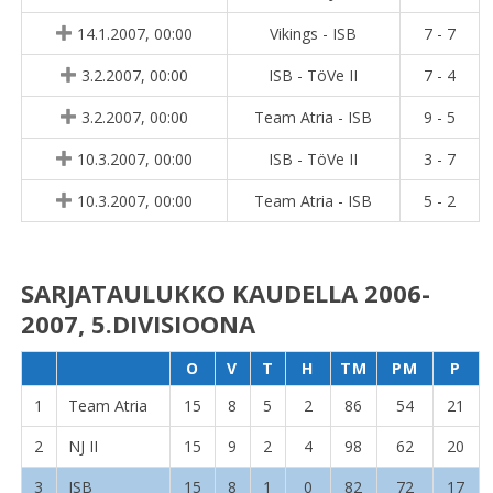
14.1.2007, 00:00
Vikings - ISB
7 - 7
3.2.2007, 00:00
ISB - TöVe II
7 - 4
3.2.2007, 00:00
Team Atria - ISB
9 - 5
10.3.2007, 00:00
ISB - TöVe II
3 - 7
10.3.2007, 00:00
Team Atria - ISB
5 - 2
SARJATAULUKKO KAUDELLA 2006-
2007, 5.DIVISIOONA
O
V
T
H
TM
PM
P
1
Team Atria
15
8
5
2
86
54
21
2
NJ II
15
9
2
4
98
62
20
3
ISB
15
8
1
0
82
72
17