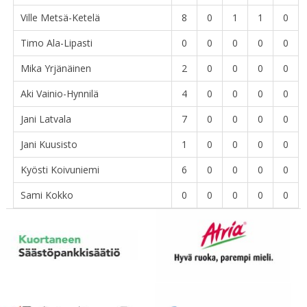
Ville Metsä-Ketelä
8
0
1
1
0
Timo Ala-Lipasti
0
0
0
0
0
Mika Yrjänäinen
2
0
0
0
0
Aki Vainio-Hynnilä
4
0
0
0
0
Jani Latvala
7
0
0
0
0
Jani Kuusisto
1
0
0
0
0
Kyösti Koivuniemi
6
0
0
0
0
Sami Kokko
0
0
0
0
0