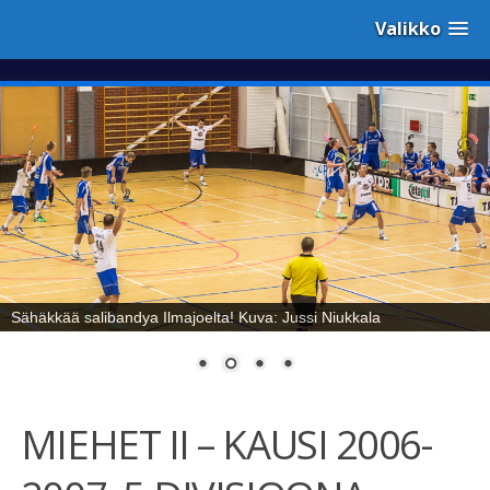
Valikko
Sähäkkää salibandya Ilmajoelta! Kuva: Jussi Niukkala
MIEHET II – KAUSI 2006-