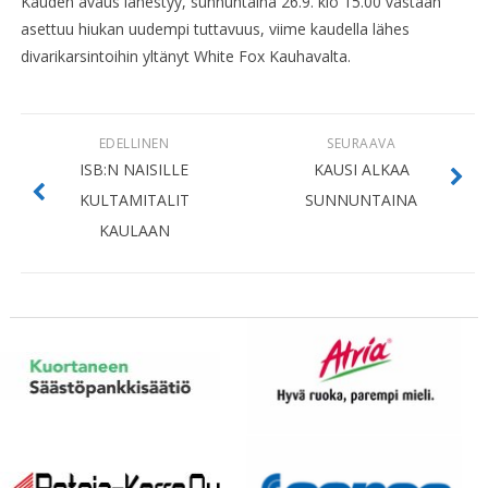
Kauden avaus lähestyy, sunnuntaina 26.9. klo 15.00 vastaan
asettuu hiukan uudempi tuttavuus, viime kaudella lähes
divarikarsintoihin yltänyt White Fox Kauhavalta.
EDELLINEN
SEURAAVA
ISB:N NAISILLE
KAUSI ALKAA
KULTAMITALIT
SUNNUNTAINA
KAULAAN