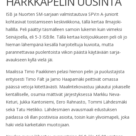
HARKKAPELIN UUSINTA
ISB ja Nuorten SM-sarjaan valmistautuva SPV:n A-juniorit
kohtasivat toistamiseen keskiviikkona, tällä kertaa Ilmajoki-
hallilla. Peli päättyi täsmälleen samoin lukemin kuin viimeksi
Seinäjoella, eli 5-3 ISB:lle. Tällä kertaa kotijoukkueen peli oli jo
hieman lähempänä kesällä harjoiteltuja kuvioita, mutta
parannettavaa puolentoista viikon päästä käytävään sarja-
avaukseen kyllä vielä jäi.
Maalissa Timo Paakkinen pelasi hienon pelin ja puolustajista
erityisesti Timo Fält ja Jarno Haapamäki peittivät omassa
päässä vetoja kiitettävästi. Maalintekovastuu jakautui jokaiselle
kentälliselle, osumia mättivät järjestyksessä Markku Neva-
Keturi, Jukka Kantoniemi, Eero Rahnasto, Tommi Lähdesmäki
sekä Tatu Hietikko. Lähdesmäen avausmaali edustuksen
paidassa oli illan postiivisia asioita, toisin kuin ylivoimapeli, joka
haki vielä karkeitakin muotojaan.