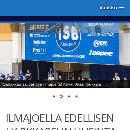
Valikko
Sähäkkää salibandya Ilmajoelta! Kuva: Jussi Niukkala
ILMAJOELLA EDELLISEN