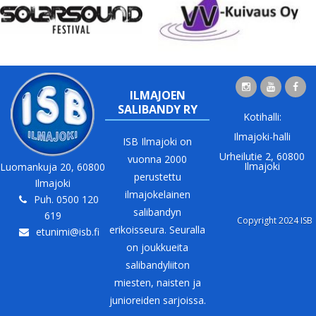
ILMAJOEN
SALIBANDY RY
Kotihalli:
Ilmajoki-halli
ISB Ilmajoki on
Urheilutie 2, 60800
vuonna 2000
Ilmajoki
Luomankuja 20, 60800
perustettu
Ilmajoki
ilmajokelainen
Puh. 0500 120
salibandyn
619
Copyright 2024 ISB
erikoisseura. Seuralla
etunimi@isb.fi
on joukkueita
salibandyliiton
miesten, naisten ja
junioreiden sarjoissa.