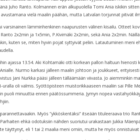
jänä Juho Ranto. Kolmannen erän alkupuolella Tomi Ania iskikin sitte
n avustamana vielä maalin päähän, mutta Latvalan torjunnat pitivät ilma
varsinainen lämminhenkinen naapurusten välinen kisailu. Otteet koveni
, Ranto 2x2min ja 1x5min, P.Kivimäki 2x2min, sekä Ania 2x2min. Näillä 
äkin, kuten se, miten hyvin pojat syttyivät peliin. Latautuminen meni 
udella.
in ajassa 13.54. Aki Kohtamäki otti korkean pallon haltuun hienosti kr
alle. Nurmo karkasi jälleen maalin johtoon ja joukkueet, erityisesti IS
istus Jani Nurkka pääsi jälleen tälläämään viivasta. Jo aiemminkin maa
-uralla oli valmis. Syöttöpisteen muistorikkaaseen maaliin sai Pille M
ain puoli minuuttia ennen päätössummeria. Jymyn nopea vastahyökkäys,
jiin.
 parannettavaakin. Myös ”ykköskentäksi” itseään tituleeraava trio Ran
a. Parhaiten ehkä odotuksiin nähden suoriutui urakastaan Jukka Mäenpä
ite täyttynyt, eli 1 tai 2 maalia meni omiin, mutta he myös onnistuiva