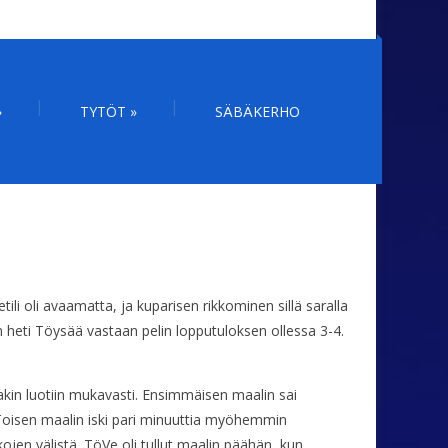
»
TYTÖT
»
SÄBÄKERHO
i oli avaamatta, ja kuparisen rikkominen sillä saralla
kin heti Töysää vastaan pelin lopputuloksen ollessa 3-4.
takin luotiin mukavasti. Ensimmäisen maalin sai
i. Toisen maalin iski pari minuuttia myöhemmin
ojen välistä. TöVe oli tullut maalin päähän, kun