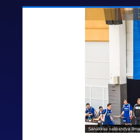
Sähäkkää salibandya Ilmaj