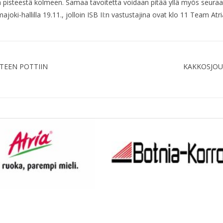
stä pisteestä kolmeen. Samaa tavoitetta voidaan pitää yllä myös seur
joki-hallilla 19.11., jolloin ISB II:n vastustajina ovat klo 11 Team Atri
TEEN POTTIIN
KAKKOSJOU