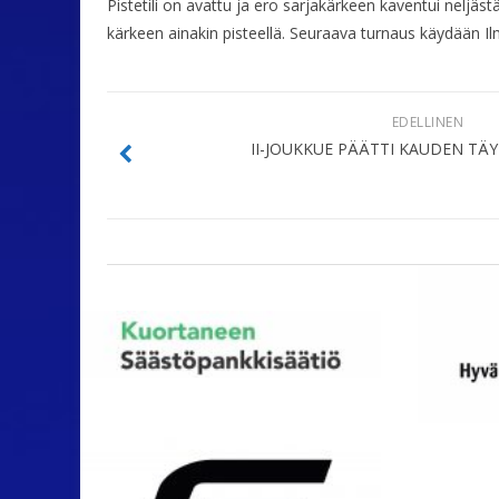
Pistetili on avattu ja ero sarjakärkeen kaventui neljä
kärkeen ainakin pisteellä. Seuraava turnaus käydään Ilma
EDELLINEN
II-JOUKKUE PÄÄTTI KAUDEN TÄY