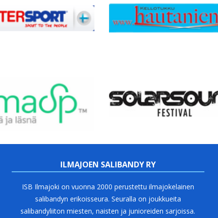
ILMAJOEN SALIBANDY RY
ISB Ilmajoki on vuonna 2000 perustettu ilmajokelainen
salibandyn erikoisseura. Seuralla on joukkueita
salibandyliiton miesten, naisten ja junioreiden sarjoissa.