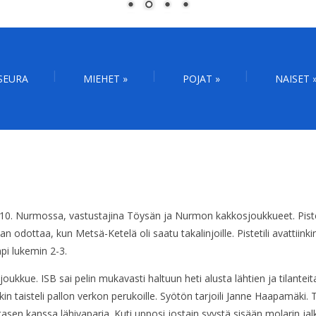
SEURA
MIEHET
»
POJAT
»
NAISET
N
10. Nurmossa, vastustajina Töysän ja Nurmon kakkosjoukkueet. Pistetil
n odottaa, kun Metsä-Ketelä oli saatu takalinjoille. Pistetili avattiin
pi lukemin 2-3.
oukkue. ISB sai pelin mukavasti haltuun heti alusta lähtien ja tilantei
lakin taisteli pallon verkon perukoille. Syötön tarjoili Janne Haapamäk
asen kanssa lähivaparia. Kuti upposi jostain syystä sisään molarin jalk