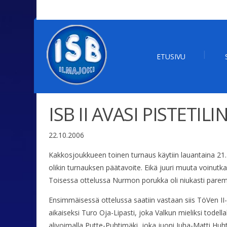
ETUSIVU
ISB II AVASI PISTETILI
22.10.2006
Kakkosjoukkueen toinen turnaus käytiin lauantaina 21.
olikin turnauksen päätavoite. Eikä juuri muuta voinutkaa
Toisessa ottelussa Nurmon porukka oli niukasti parem
Ensimmäisessä ottelussa saatiin vastaan siis TöVen II-j
aikaiseksi Turo Oja-Lipasti, joka Valkun mieliksi todel
alivoimalla Putte-Puhtimäki, joka juoni Juha-Matti Huht