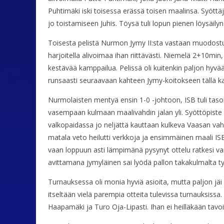
Puhtimäki iski toisessa erässä toisen maalinsa. Syöttä
jo toistamiseen Juhis. Töysä tuli lopun pienen löysäily
Toisesta pelistä Nurmon Jymy II:sta vastaan muodostui 
harjoitella alivoimaa ihan riittävästi. Niemelä 2+10min
kestävää kamppailua. Pelissä oli kuitenkin paljon hyvä
runsaasti seuraavaan kahteen Jymy-koitokseen tällä ka
Nurmolaisten mentyä ensin 1-0 -johtoon, ISB tuli tasoih
vasempaan kulmaan maalivahdin jalan yli. Syöttöpiste Ani
valkopaidassa jo neljättä kauttaan kulkeva Vaasan vahv
matala veto heilutti verkkoja ja ensimmäinen maali ISB
vaan loppuun asti lämpimänä pysynyt ottelu ratkesi v
avittamana jymyläinen sai lyödä pallon takakulmalta tyh
Turnauksessa oli monia hyviä asioita, mutta paljon jäi
itseltään vielä parempia otteita tulevissa turnauksiss
Haapamäki ja Turo Oja-Lipasti. Ihan ei heilläkään tavo