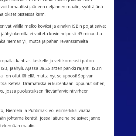
n voittomaaliksi jääneen neljännen maalin, syöttäjänä
jokiset pisteissä kiinni.
vat välillä melko koviksi ja ainakin ISB:n pojat saivat
jäähylukemilla ei voiteta kovin helposti 45 minuuttia
ehkä hieman yli, mutta jäipähän revanssimieltä
opalla, kanttasi keskelle ja veti komeasti pallon
B, jäähyili. Ajassa 38.26 sitten pankki räjähti. ISB:n
li on ollut lähellä, mutta nyt se upposi! Sopivan
etsä-Ketelä. Dramatiikka ei kuitenkaan loppunut siihen,
 jossa puolustuksen ”lievän”arviointivirheen
to, Niemelä ja Puhtimäki voi esimerkiksi vaatia
än johtama kenttä, jossa laitureina pelasivat Janne
t tekemään maalin.