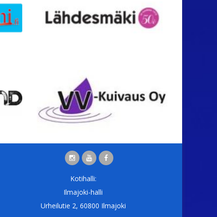
Kotihalli:
Ilmajoki-halli
Urheilutie 2, 60800 Ilmajoki