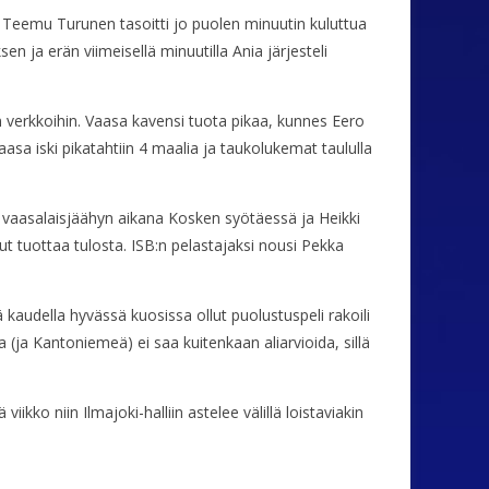
a Teemu Turunen tasoitti jo puolen minuutin kuluttua
en ja erän viimeisellä minuutilla Ania järjesteli
llon verkkoihin. Vaasa kavensi tuota pikaa, kunnes Eero
aasa iski pikatahtiin 4 maalia ja taukolukemat taululla
i vaasalaisjäähyn aikana Kosken syötäessä ja Heikki
t tuottaa tulosta. ISB:n pelastajaksi nousi Pekka
 kaudella hyvässä kuosissa ollut puolustuspeli rakoili
ja Kantoniemeä) ei saa kuitenkaan aliarvioida, sillä
ikko niin Ilmajoki-halliin astelee välillä loistaviakin