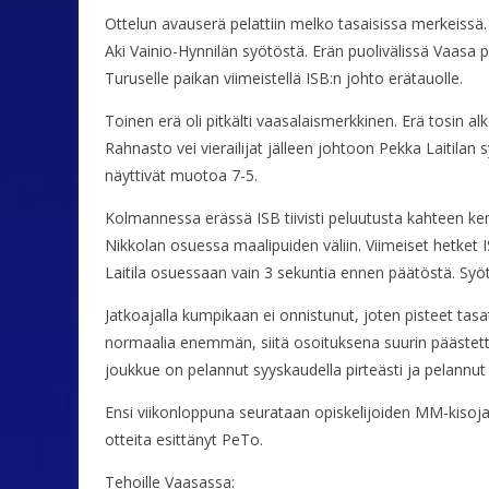
Ottelun avauserä pelattiin melko tasaisissa merkeissä
Aki Vainio-Hynnilän syötöstä. Erän puolivälissä Vaasa pa
Turuselle paikan viimeistellä ISB:n johto erätauolle.
Toinen erä oli pitkälti vaasalaismerkkinen. Erä tosin alk
Rahnasto vei vierailijat jälleen johtoon Pekka Laitilan 
näyttivät muotoa 7-5.
Kolmannessa erässä ISB tiivisti peluutusta kahteen ken
Nikkolan osuessa maalipuiden väliin. Viimeiset hetket 
Laitila osuessaan vain 3 sekuntia ennen päätöstä. Syöt
Jatkoajalla kumpikaan ei onnistunut, joten pisteet tasa
normaalia enemmän, siitä osoituksena suurin päästetty
joukkue on pelannut syyskaudella pirteästi ja pelannut 
Ensi viikonloppuna seurataan opiskelijoiden MM-kisoja ja 
otteita esittänyt PeTo.
Tehoille Vaasassa: