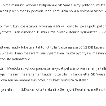
. Kolme minuutin kohdalla kotijoukkue SB Vaasa siirtyi johtoon, mutt
ineli jälleen maalin johtoon. Pian Tomi Ania polki alivoimalla tasoituks
oi hyvin, kun Koski tarjoili ylivoimalla Miika Toiviolle, joka upotti pa
syötöstä. Erän viimeinen 15 minuuttia olivat kuitenkin sysimustat. SB V
ttään, mutta tulosta ei tahtonut tulla. Vasta ajassa 56.52 ISB kavens
ISB pelasi ilman maalivahti Jani Syysmäkeä, mutta pyöritys ei meinannu
töpiste Rahnastolle.
ttiin. Muutokset kokoonpanoissa näkyivät pelissä jonkin verran ja tällä
jen maalien määrä tämän kauden otteluihin, 7 kappaletta. SB Vaasaa (
jokaisen häviämänsäkin ottelun tiukasti voitosta taistellen.
siellä mm. S.Kosken otteita akselilla Seinäjoki-Kuortane, mutta siitä vi