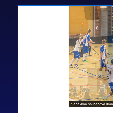
Sähäkkää salibandya Ilmaj