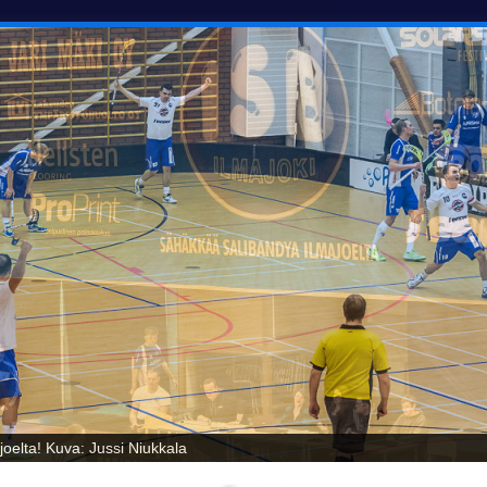
oelta! Kuva: Jussi Niukkala