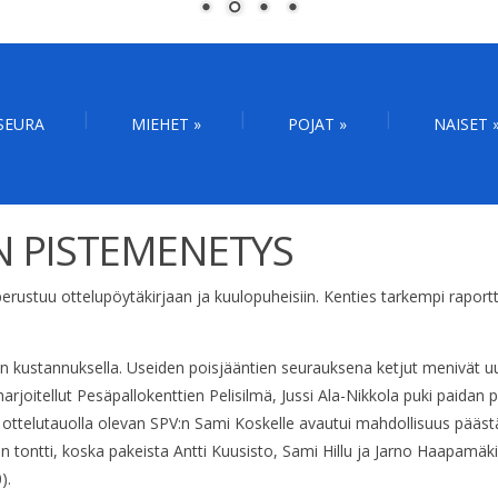
SEURA
MIEHET
»
POJAT
»
NAISET
N PISTEMENETYS
perustuu ottelupöytäkirjaan ja kuulopuheisiin. Kenties tarkempi raportti
ustannuksella. Useiden poisjääntien seurauksena ketjut menivät uusiks
joitellut Pesäpallokenttien Pelisilmä, Jussi Ala-Nikkola puki paida
un ottelutauolla olevan SPV:n Sami Koskelle avautui mahdollisuus p
tti, koska pakeista Antti Kuusisto, Sami Hillu ja Jarno Haapamäki oliv
).