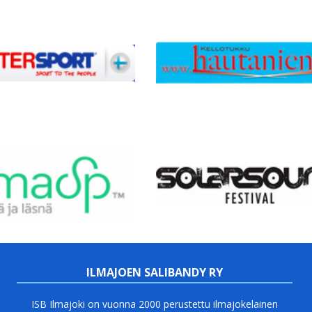
ILMAJOEN SALIBANDY RY
ISB Ilmajoki on vuonna 2000 perustettu ilmajokelainen