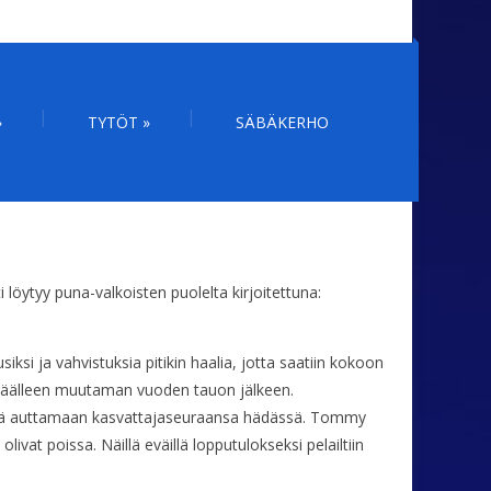
»
TYTÖT
»
SÄBÄKERHO
 löytyy puna-valkoisten puolelta kirjoitettuna:
i ja vahvistuksia pitikin haalia, jotta saatiin kokoon
n päälleen muutaman vuoden tauon jälkeen.
äästä auttamaan kasvattajaseuraansa hädässä. Tommy
at poissa. Näillä eväillä lopputulokseksi pelailtiin