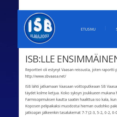
ETUSIVU
ISB:LLE ENSIMMÄINE
Reportteri oli estynyt Vaasan reissusta, joten raportti 
http://www.sbvaasa.net/
ISB lähti jatkamaan Vaasaan voittoputkeaan SB Vaasan k
täydet kolme ketjua. Koko syksyn joukkueen mukana har
Farmisopimuksen kautta saatiin haalittua iso kala, k
Koposen pelipaikaksi muodostui hieman oudohko pakin ton
jatkoajan jälkeenkin tasalukemat 7-7 (2-3, 5-2, 0-2, 0-0