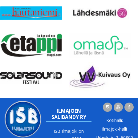
ILMAJOEN
SALIBANDY RY
Kotihalli:
Ilmajoki-halli
ISB Ilmajoki on
Urheilutie 2, 60800