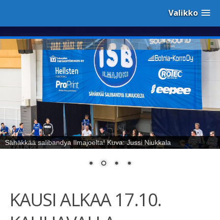
Valikko
Sähäkkää salibandya Ilmajoelta! Kuva: Jussi Niukkala
KAUSI ALKAA 17.10.