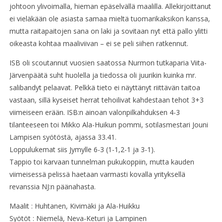
johtoon ylivoimalla, hieman epäselvällä maalilla. Allekirjoittanut
ei vieläkään ole asiasta samaa mieltä tuomarikaksikon kanssa,
mutta raitapaitojen sana on laki ja sovitaan nyt että pallo ylitti
oikeasta kohtaa maaliviivan – ei se peli siihen ratkennut.
ISB oli scoutannut vuosien saatossa Nurmon tutkaparia Viita-
Järvenpäätä suht huolella ja tiedossa oli juurikin kuinka mr.
salibandyt pelaavat. Pelkkä tieto ei näyttänyt riittävän taitoa
vastaan, sillä kyseiset herrat tehoilivat kahdestaan tehot 3+3
viimeiseen erään. ISB:n ainoan valonpilkahduksen 4-3
tilanteeseen toi Mikko Ala-Huikun pommi, sotilasmestari Jouni
Lampisen syötöstä, ajassa 33.41.
Loppulukemat siis Jymylle 6-3 (1-1,2-1 ja 3-1).
Tappio toi karvaan tunnelman pukukoppiin, mutta kauden
viimeisessä pelissä haetaan varmasti kovalla yrityksellä
revanssia NJ:n päänahasta.
Maalit : Huhtanen, Kivimäki ja Ala-Huikku
Syötöt : Niemelä, Neva-Keturi ja Lampinen