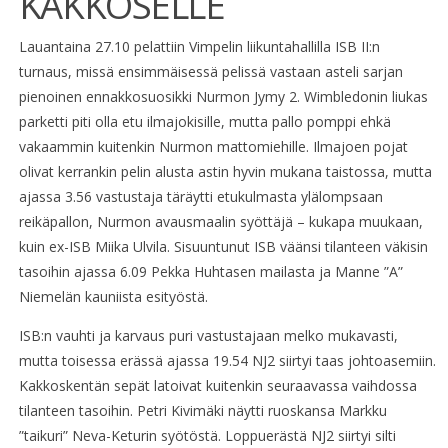
KAKKOSELLE
Lauantaina 27.10 pelattiin Vimpelin liikuntahallilla ISB II:n
turnaus, missä ensimmäisessä pelissä vastaan asteli sarjan
pienoinen ennakkosuosikki Nurmon Jymy 2. Wimbledonin liukas
parketti piti olla etu ilmajokisille, mutta pallo pomppi ehkä
vakaammin kuitenkin Nurmon mattomiehille. Ilmajoen pojat
olivat kerrankin pelin alusta astin hyvin mukana taistossa, mutta
ajassa 3.56 vastustaja täräytti etukulmasta ylälompsaan
reikäpallon, Nurmon avausmaalin syöttäjä – kukapa muukaan,
kuin ex-ISB Miika Ulvila. Sisuuntunut ISB väänsi tilanteen väkisin
tasoihin ajassa 6.09 Pekka Huhtasen mailasta ja Manne ”A”
Niemelän kauniista esityöstä.
ISB:n vauhti ja karvaus puri vastustajaan melko mukavasti,
mutta toisessa erässä ajassa 19.54 NJ2 siirtyi taas johtoasemiin.
Kakkoskentän sepät latoivat kuitenkin seuraavassa vaihdossa
tilanteen tasoihin. Petri Kivimäki näytti ruoskansa Markku
”taikuri” Neva-Keturin syötöstä. Loppuerästä NJ2 siirtyi silti