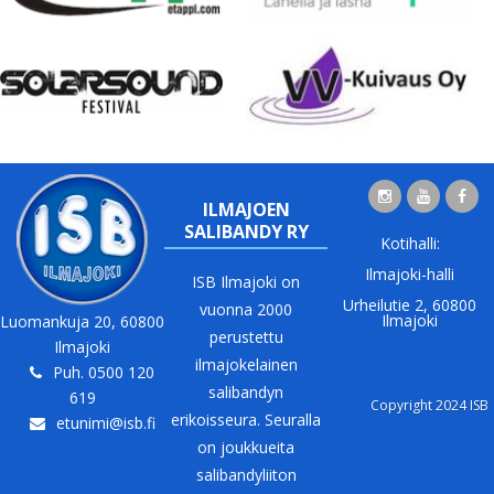
ILMAJOEN
SALIBANDY RY
Kotihalli:
Ilmajoki-halli
ISB Ilmajoki on
Urheilutie 2, 60800
vuonna 2000
Ilmajoki
Luomankuja 20, 60800
perustettu
Ilmajoki
ilmajokelainen
Puh. 0500 120
salibandyn
619
Copyright 2024 ISB
erikoisseura. Seuralla
etunimi@isb.fi
on joukkueita
salibandyliiton