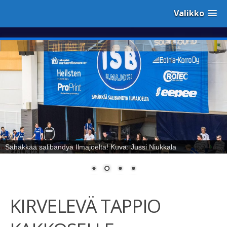
Valikko
Sähäkkää salibandya Ilmajoelta! Kuva: Jussi Niukkala
KIRVELEVÄ TAPPIO