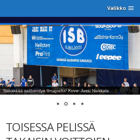
Valikko
Sähäkkää salibandya Ilmajoelta! Kuva: Jussi Niukkala
TOISESSA PELISSÄ