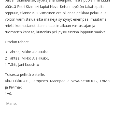
päivän viidentensä, syöttäjänä Mäenpää. Tästä puolen minuutin
päästä Petri Kivimäki lapioi Neva-Keturin syötön takatolpalta
reppuun, tilanne 6-3. Viimeinen erä oli enää pelkkää pelailua ja
voiton varmistelua eikä maaleja syntynyt enempää, muutama
mieliä kuohuttanut tilanne saatiin aikaan vastustajan ja
tuomarien kanssa, kuitenkin peli pysyi siistinä loppuun saakka.
Ottelun tähdet:
3 Tähteä; Mikko Ala-Huikku
2 Tähteä; Mikko Ala-Huikku
1 Tähti; Jani Kuusisto
Toisesta pelistä pisteille;
Ala-Huikku 4+0, Lampinen, Mäenpää ja Neva-Keturi 0+2, Toivio
ja Kivimäki
1+0.
-Manso