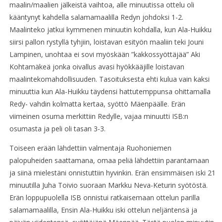
maalin/maalien jälkeistä vaihtoa, alle minuutissa ottelu oli
kääntynyt kahdella salamamaalilla Redyn johdoksi 1-2.
Maalinteko jatkui kymmenen minuutin kohdalla, kun Ala-Huikku
siirsi pallon rystyllä tyhjiin, loistavan esityön maaliin teki Jouni
Lampinen, unohtaa ei sovi myöskään ”kakkossyöttäjää” Aki
Kohtamäkeä jonka oivallus avasi hyökkääjille loistavan
maalintekomahdollisuuden. Tasoituksesta ehti kulua vain kaksi
minuuttia kun Ala-Huikku täydensi hattutemppunsa ohittamalla
Redy- vahdin kolmatta kertaa, syöttö Mäenpäälle. Erän
viimeinen osuma merkittiin Redylle, vajaa minuutti ISB:n
osumasta ja peli oli tasan 3-3.
Toiseen erään lähdettiin valmentaja Ruohoniemen
palopuheiden saattamana, omaa peliä lähdettiin parantamaan
ja siinä mielestäni onnistuttiin hyvinkin. Erän ensimmäisen iski 21
minuutilla Juha Toivio suoraan Markku Neva-Keturin syötöstä.
Erän loppupuolella ISB onnistui ratkaisemaan ottelun parilla
salamamaalilla, Ensin Ala-Huikku iski ottelun neljäntensä ja