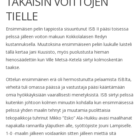
TAKAISIN VOITTOJEN
TIELLE
Ensimmäisen pelin tappiosta sisuuntunut ISB II pääsi toisessa
pelissä jälleen voiton makuun Kokkolalaisen Redyn
kustannuksella. Muutoksina ensimmäiseen peliin luukulle luisteli
tällä kertaa Jani Kuusisto, myös puolustusta hieman
hienosäädettiin kun Ville Metsä-Ketelä siirtyi kolmoskentän
taakse.
Ottelun ensimmäinen erä oli hermostunutta pelaamista ISB:lta,
virheitä tuli omassa päässä ja vastustaja pääsi kääntämään
omia hyökkäyksiään vaarallisesti menetyksistä. ISB siirtyi pelissä
kuitenkin johtoon kolmen minuutin kohdalla kun ensimmäisessä
pelissä yhden maalin tehnyt ja muutamia puolittaisia
tekopaikkoja tuhrinut Mikko ”Esko” Ala-Huikku avasi maalihanat
napakalla rannarilla yläputken alle, syöttöpiste Jouni Lampiselle.
1-0 -maalin jälkeen voidaankin sitten jälleen miettiä sitä