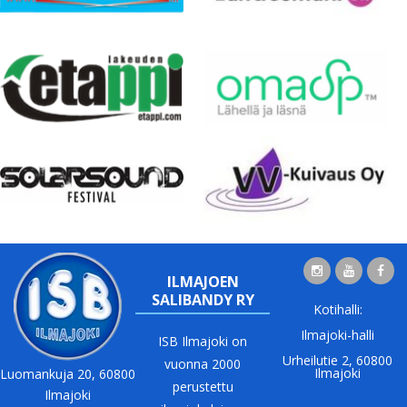
ILMAJOEN
SALIBANDY RY
Kotihalli:
Ilmajoki-halli
ISB Ilmajoki on
Urheilutie 2, 60800
vuonna 2000
Ilmajoki
Luomankuja 20, 60800
perustettu
Ilmajoki