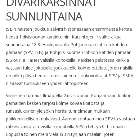
DIVARIKARSINNAT
SUNNUNTAINA
ISB:n naisten joukkue selvitti historiassaan ensimmäistä kertaa
tiensä 1.divisioonan karsintoihin. Karsintojen 1.vaihe alkaa
sunnuntaina 18.3. Haukiputaalla Pohjanmaan lohkon kahden
parhaan (SPV, ISB) ja Pohjois-Suomen lohkon kahden parhaan
(SSRA IIja HaHe) välisillä koitoksilla. Kaikkien pelatessa kaikkia
vastaan tulee jokaiselle joukkueelle kolme ottelua, joten naisilla
on pitkä päivä tiedossa reissuineen. Lohkovoittajat SPV ja SSRA
II saavat turnaukseen yhden lähtöpisteen.
Viimeinen turnaus Ilmajoella 2.divisioonan Pohjanmaan lohkon
parhaiden kesken tarjosi kolme kovaa koitosta ja
runsaslukuinen yleisökin heräsi tunnelmaan mukaan
poikkeuksellisen mukavasti. Aamun kohtaaminen SPV:tä vastaan
ratkesi vasta viimeisillä minuuteilla SPV:n tehtyä 0-1 -maalin.
Lopussa toinen meni vielä ISB:n tyhjään maaliin, joten