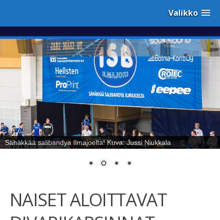
Valikko
Sähäkkää salibandya Ilmajoelta! Kuva: Jussi Niukkala
NAISET ALOITTAVAT