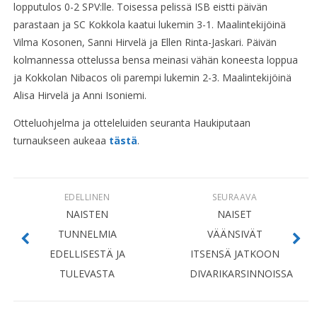
lopputulos 0-2 SPV:lle. Toisessa pelissä ISB eistti päivän
parastaan ja SC Kokkola kaatui lukemin 3-1. Maalintekijöinä
Vilma Kosonen, Sanni Hirvelä ja Ellen Rinta-Jaskari. Päivän
kolmannessa ottelussa bensa meinasi vähän koneesta loppua
ja Kokkolan Nibacos oli parempi lukemin 2-3. Maalintekijöinä
Alisa Hirvelä ja Anni Isoniemi.
Otteluohjelma ja otteleluiden seuranta Haukiputaan
turnaukseen aukeaa
tästä
.
EDELLINEN
SEURAAVA
NAISTEN
NAISET
TUNNELMIA
VÄÄNSIVÄT
EDELLISESTÄ JA
ITSENSÄ JATKOON
TULEVASTA
DIVARIKARSINNOISSA