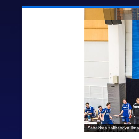
Sähäkkää salibandya Ilmaj