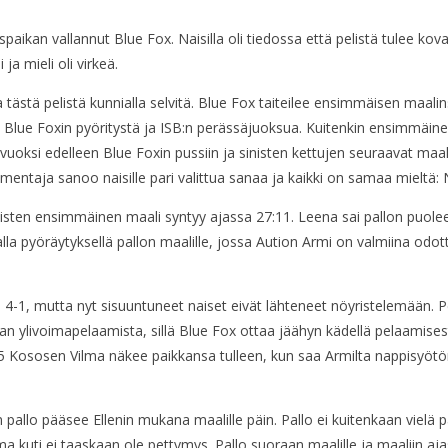
spaikan vallannut Blue Fox. Naisilla oli tiedossa että pelistä tulee kova
 ja mieli oli virkeä.
la tästä pelistä kunnialla selvitä. Blue Fox taiteilee ensimmäisen maali
lue Foxin pyöritystä ja ISB:n perässäjuoksua. Kuitenkin ensimmäinen 
ksi edelleen Blue Foxin pussiin ja sinisten kettujen seuraavat maalit
Valmentaja sanoo naisille pari valittua sanaa ja kaikki on samaa mielt
aisten ensimmäinen maali syntyy ajassa 27:11. Leena sai pallon puolee
lla pyöräytyksellä pallon maalille, jossa Aution Armi on valmiina odott
1, mutta nyt sisuuntuneet naiset eivät lähteneet nöyristelemään. Peli
 ylivoimapelaamista, sillä Blue Fox ottaa jäähyn kädellä pelaamisesta.
 36:05 Kososen Vilma näkee paikkansa tulleen, kun saa Armilta nappisyö
 pallo pääsee Ellenin mukana maalille päin. Pallo ei kuitenkaan vielä
 kuti ei taaskaan ole pettymys. Pallo suoraan maalille ja maaliin aj