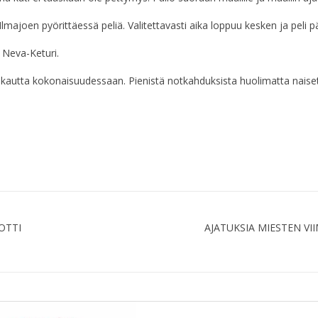
Ilmajoen pyörittäessä peliä. Valitettavasti aika loppuu kesken ja peli 
 Neva-Keturi.
utta kokonaisuudessaan. Pienistä notkahduksista huolimatta naiset ta
OTTI
AJATUKSIA MIESTEN VI