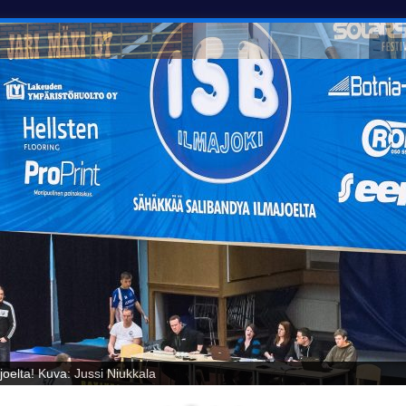
oelta! Kuva: Jussi Niukkala