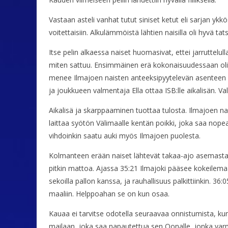
Vastaan asteli vanhat tutut siniset ketut eli sarjan ykkö
voitettaisiin. Alkulämmöistä lähtien naisilla oli hyvä tatsi
Itse pelin alkaessa naiset huomasivat, ettei jarruttelul
miten sattuu. Ensimmäinen erä kokonaisuudessaan oli B
menee Ilmajoen naisten anteeksipyytelevän asenteen vuo
ja joukkueen valmentaja Ella ottaa ISB:lle aikalisän. 
Aikalisä ja skarppaaminen tuottaa tulosta. Ilmajoen n
laittaa syötön Välimaalle kentän poikki, joka saa nopea
vihdoinkin saatu auki myös Ilmajoen puolesta.
Kolmanteen erään naiset lähtevät takaa-ajo asemasta 4-
pitkin mattoa. Ajassa 35:21 Ilmajoki pääsee kokeilemaan
sekoilla pallon kanssa, ja rauhallisuus palkittiinkin.
maaliin. Helppoahan se on kun osaa.
Kauaa ei tarvitse odotella seuraavaa onnistumista, kun
mailaan, joka saa napautettua sen Oonalle, jonka varma