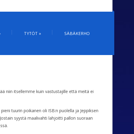
»
TYTÖT
»
SÄBÄKERHO
ä niin itsellemme kuin vastustajille että meitä ei
n pieni tuurin poikanen oli ISB:n puolella ja Jeppiksen
Jostain syystä maalivahti lahjoitti pallon suoraan
ssä.