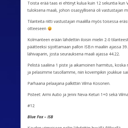
Toista erää taas ei ehtinyt kulua kuin 12 sekuntia kun 
tuloksena maali, johon osasyyllisenä oli vastustajan mail
Tilanteita riitti vastustajan maalilla myös toisessa er
otteeseen
Kolmanteen erään lähdettiin iloisin mielin 2-0 tilanteesta
päätteeksi sijoittamaan pallon ISB:n maaliin ajassa 39.
lähivaparin, josta seurauksena maali ajassa 44.22.
Pelistä saaliina 1 piste ja aikamoinen harmitus, koska
ja pelasimme tasollamme, niin kovempikin joukkue sai
Parhaana pelaajana palkittiin Vilma Kosonen.
Pisteet: Armi Autio ja Jenni Neva-Keturi 1+0 sekä Vil
#12
Blue Fox – ISB
Kauden viimeiseen peliin lähdettiin hyvällä fiiliksellä.