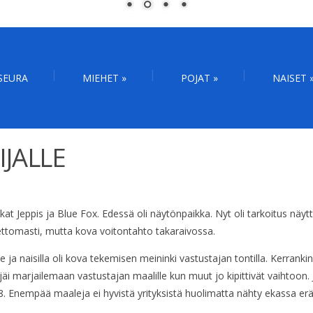
SEURA
MIEHET
»
POJAT
»
NAISET
IJALLE
t Jeppis ja Blue Fox. Edessä oli näytönpaikka. Nyt oli tarkoitus näyttä
eettomasti, mutta kova voitontahto takaraivossa.
elle ja naisilla oli kova tekemisen meininki vastustajan tontilla. Kerranki
jäi marjailemaan vastustajan maalille kun muut jo kipittivät vaihtoon. 
8. Enempää maaleja ei hyvistä yrityksistä huolimatta nähty ekassa erä