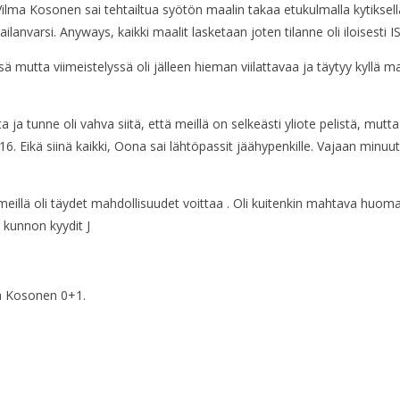
Vilma Kosonen sai tehtailtua syötön maalin takaa etukulmalla kytiksellä
anvarsi. Anyways, kaikki maalit lasketaan joten tilanne oli iloisesti IS
ässä mutta viimeistelyssä oli jälleen hieman viilattavaa ja täytyy kyll
 ja tunne oli vahva siitä, että meillä on selkeästi yliote pelistä, mutta 
16. Eikä siinä kaikki, Oona sai lähtöpassit jäähypenkille. Vajaan minuut
 meillä oli täydet mahdollisuudet voittaa . Oli kuitenkin mahtava huo
 kunnon kyydit J
ma Kosonen 0+1.