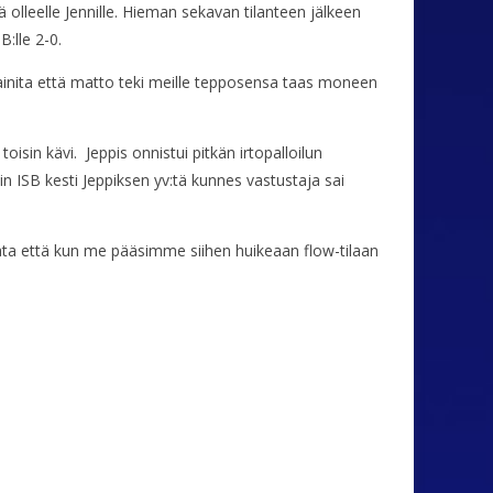
 olleelle Jennille. Hieman sekavan tilanteen jälkeen
B:lle 2-0.
ä mainita että matto teki meille tepposensa taas moneen
toisin kävi. Jeppis onnistui pitkän irtopalloilun
in ISB kesti Jeppiksen yv:tä kunnes vastustaja sai
mata että kun me pääsimme siihen huikeaan flow-tilaan