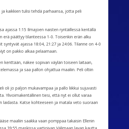
 ja kaikkien tulisi tehdä parhaansa, jotta peli
nsa ajassa 1:15 Ilmajoen naisten ryntäillessä kentällä
erä päättyy tilanteessa 1-0. Toisenkin erän alku
 syntyvät ajassa 18:04, 21:27 ja 24:06. Tilanne on 4-0
ä: Nyt on pakko alkaa pelaamaan.
n kenttään, näkee sopivan väylän toiseen laitaan,
elemassa ja saa pallon ohjattua maaliin. Peli oltiin
 oli jo paljon mukavampaa ja pallo liikkui sujuvasti
 Ylivoimakentällinen tiesi, että nyt ei ollut varaa
tön laidasta. Katse kohteeseen ja matala veto suoraan
 pääse maaliin saakka vaan pomppaa takaisin Ellenin
assa 39:55 maskissa vartioivan Välimaan lavan kautta.