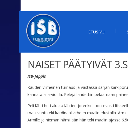
ETUSIVU
NAISET PÄÄTYIVÄT 3.S
ISB-Jeppis
Kauden viimeinen turnaus ja vastassa sarjan kärkiporuka
kannata aliarvioida. Pelejä lähdettiin pelaamaan pain
Peli lähti heti alusta lähtien jotenkin luontevasti liikke
maalivahti teki kardinaalivirheen maalinedustalla. Armi 
Armille ja hieman hämillään hän teki maalin ajassa 6.5