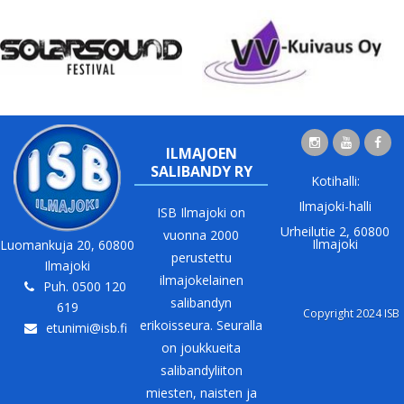
ILMAJOEN
SALIBANDY RY
Kotihalli:
Ilmajoki-halli
ISB Ilmajoki on
Urheilutie 2, 60800
vuonna 2000
Ilmajoki
Luomankuja 20, 60800
perustettu
Ilmajoki
ilmajokelainen
Puh. 0500 120
salibandyn
619
Copyright 2024 ISB
erikoisseura. Seuralla
etunimi@isb.fi
on joukkueita
salibandyliiton
miesten, naisten ja