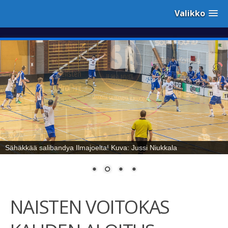
Valikko
Sähäkkää salibandya Ilmajoelta! Kuva: Jussi Niukkala
NAISTEN VOITOKAS