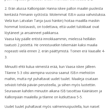
2. Erän alussa Kallionpään Hanna iskee pallon maaliin puolesta
kentästä Frimanin syötöstä. Molemmat ISB:n uusia vahvistuksia.
Vielä kun Latvalan Tanja (uusi hänkin) hoitaa maalilla maskin
hommat loistavasti, on todettava, että uudet tulokkaat ovat
löytäneet ja ansainneet paikkansa.
Vaasa käy päälle entistä innokkaammin, mielessä heilläkin
taatusti 2 pistettä. He onnistuvatkin tekemään kaksi maalia
nopeasti vielä ennen 2. erän päättymistä. Toinen erä Vaasalle 4-
3.
Minuutti ehtii kulua viimeistä erää, kun Vaasa iskee jälleen.
Tilanne 5-3 olisi aiempina vuosina saanut ISB:n miehistön
maihin, mutta nyt puhaltavat uudet tuulet. Maaleja osataan
selvästi tehdä päivän perusteella, ja siihen myös luotettiin.
Seuraavan kahden minuutin aikana ISB tasoittaa Kääriäisen ja
Kallionpään maaleilla ja tilanne on kutkuttava 5-5.
Uudet tuulet puhaltavat myös valmennuspuolella, kun naiset