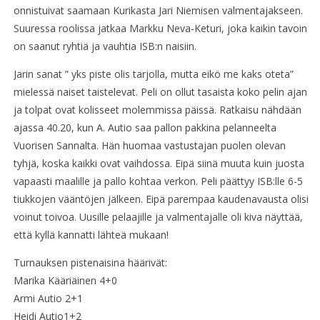
onnistuivat saamaan Kurikasta Jari Niemisen valmentajakseen.
Suuressa roolissa jatkaa Markku Neva-Keturi, joka kaikin tavoin
on saanut ryhtiä ja vauhtia ISB:n naisiin.
Jarin sanat ” yks piste olis tarjolla, mutta eikö me kaks oteta”
mielessä naiset taistelevat. Peli on ollut tasaista koko pelin ajan
ja tolpat ovat kolisseet molemmissa päissä. Ratkaisu nähdään
ajassa 40.20, kun A. Autio saa pallon pakkina pelanneelta
Vuorisen Sannalta. Hän huomaa vastustajan puolen olevan
tyhjä, koska kaikki ovat vaihdossa. Eipä siinä muuta kuin juosta
vapaasti maalille ja pallo kohtaa verkon. Peli päättyy ISB:lle 6-5
tiukkojen vääntöjen jälkeen. Eipä parempaa kaudenavausta olisi
voinut toivoa. Uusille pelaajille ja valmentajalle oli kiva näyttää,
että kyllä kannatti lähteä mukaan!
Turnauksen pistenaisina häärivät:
Marika Kääriäinen 4+0
Armi Autio 2+1
Heidi Autio1+2