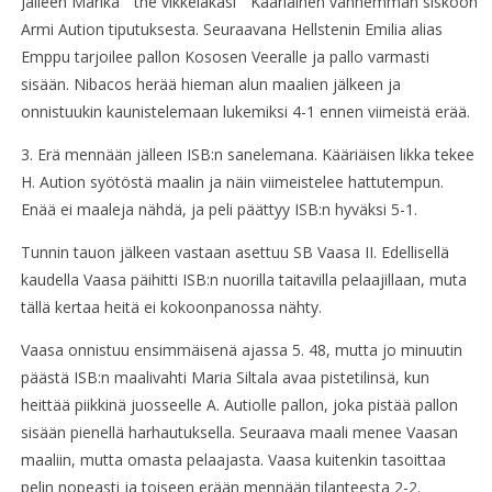
Jälleen Marika ” the vikkeläkäsi ” Kääriäinen vanhemman siskoon
Armi Aution tiputuksesta. Seuraavana Hellstenin Emilia alias
Emppu tarjoilee pallon Kososen Veeralle ja pallo varmasti
sisään. Nibacos herää hieman alun maalien jälkeen ja
onnistuukin kaunistelemaan lukemiksi 4-1 ennen viimeistä erää.
3. Erä mennään jälleen ISB:n sanelemana. Kääriäisen likka tekee
H. Aution syötöstä maalin ja näin viimeistelee hattutempun.
Enää ei maaleja nähdä, ja peli päättyy ISB:n hyväksi 5-1.
Tunnin tauon jälkeen vastaan asettuu SB Vaasa II. Edellisellä
kaudella Vaasa päihitti ISB:n nuorilla taitavilla pelaajillaan, muta
tällä kertaa heitä ei kokoonpanossa nähty.
Vaasa onnistuu ensimmäisenä ajassa 5. 48, mutta jo minuutin
päästä ISB:n maalivahti Maria Siltala avaa pistetilinsä, kun
heittää piikkinä juosseelle A. Autiolle pallon, joka pistää pallon
sisään pienellä harhautuksella. Seuraava maali menee Vaasan
maaliin, mutta omasta pelaajasta. Vaasa kuitenkin tasoittaa
pelin nopeasti ja toiseen erään mennään tilanteesta 2-2.