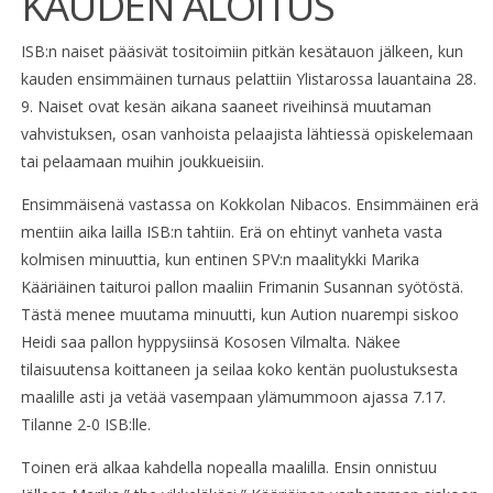
KAUDEN ALOITUS
ISB:n naiset pääsivät tositoimiin pitkän kesätauon jälkeen, kun
kauden ensimmäinen turnaus pelattiin Ylistarossa lauantaina 28.
9. Naiset ovat kesän aikana saaneet riveihinsä muutaman
vahvistuksen, osan vanhoista pelaajista lähtiessä opiskelemaan
tai pelaamaan muihin joukkueisiin.
Ensimmäisenä vastassa on Kokkolan Nibacos. Ensimmäinen erä
mentiin aika lailla ISB:n tahtiin. Erä on ehtinyt vanheta vasta
kolmisen minuuttia, kun entinen SPV:n maalitykki Marika
Kääriäinen taituroi pallon maaliin Frimanin Susannan syötöstä.
Tästä menee muutama minuutti, kun Aution nuarempi siskoo
Heidi saa pallon hyppysiinsä Kososen Vilmalta. Näkee
tilaisuutensa koittaneen ja seilaa koko kentän puolustuksesta
maalille asti ja vetää vasempaan ylämummoon ajassa 7.17.
Tilanne 2-0 ISB:lle.
Toinen erä alkaa kahdella nopealla maalilla. Ensin onnistuu