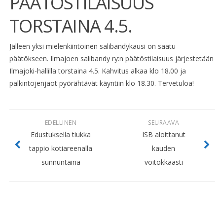
PÄÄTÖSTILAISUUS
TORSTAINA 4.5.
Jälleen yksi mielenkiintoinen salibandykausi on saatu
päätökseen. Ilmajoen salibandy ry:n päätöstilaisuus järjestetään
Ilmajoki-hallilla torstaina 4.5. Kahvitus alkaa klo 18.00 ja
palkintojenjaot pyörähtävät käyntiin klo 18.30. Tervetuloa!
EDELLINEN
SEURAAVA
Edustuksella tiukka
ISB aloittanut
tappio kotiareenalla
kauden
sunnuntaina
voitokkaasti