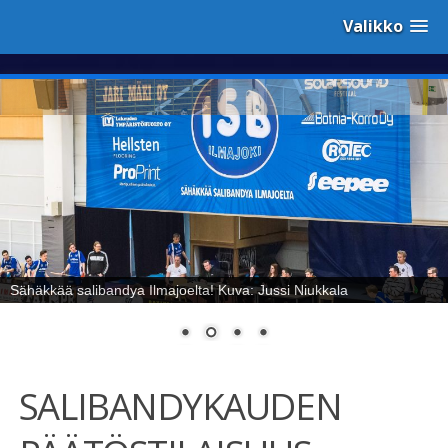
Valikko
Sähäkkää salibandya Ilmajoelta! Kuva: Jussi Niukkala
SALIBANDYKAUDEN