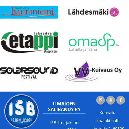
ILMAJOEN
SALIBANDY RY
Kotihalli:
Ilmajoki-halli
ISB Ilmajoki on
Urheilutie 2, 60800