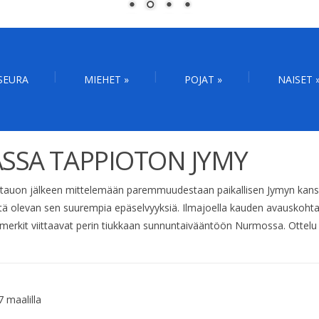
SEURA
MIEHET
»
POJAT
»
NAISET
SSA TAPPIOTON JYMY
tauon jälkeen mittelemään paremmuudestaan paikallisen Jymyn kanss
äytä olevan sen suurempia epäselvyyksiä. Ilmajoella kauden avauskoht
merkit viittaavat perin tiukkaan sunnuntaivääntöön Nurmossa. Ottelu 
 maalilla