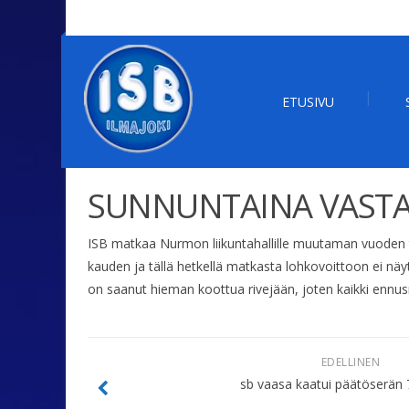
ETUSIVU
SUNNUNTAINA VASTA
ISB matkaa Nurmon liikuntahallille muutaman vuoden 
kauden ja tällä hetkellä matkasta lohkovoittoon ei n
on saanut hieman koottua rivejään, joten kaikki ennus
EDELLINEN
sb vaasa kaatui päätöserän 7