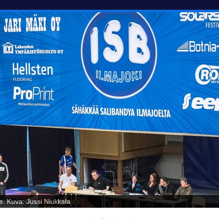
oelta! Kuva: Jussi Niukkala