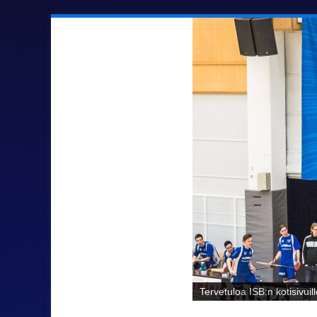
Sähäkkää salibandya Ilmaj