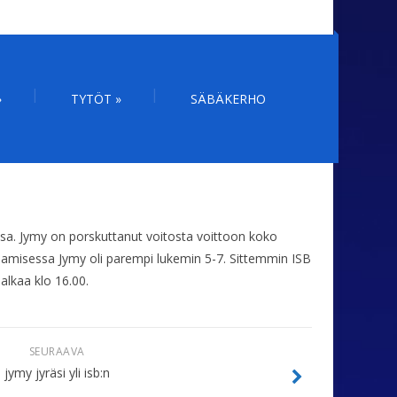
»
TYTÖT
»
SÄBÄKERHO
a. Jymy on porskuttanut voitosta voittoon koko
aamisessa Jymy oli parempi lukemin 5-7. Sittemmin ISB
alkaa klo 16.00.
SEURAAVA
jymy jyräsi yli isb:n