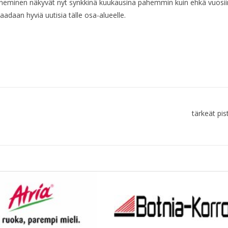
peneminen näkyvät nyt synkkinä kuukausina pahemmin kuin ehkä vuosiin. 
aadaan hyviä uutisia tälle osa-alueelle.
tärkeät pi