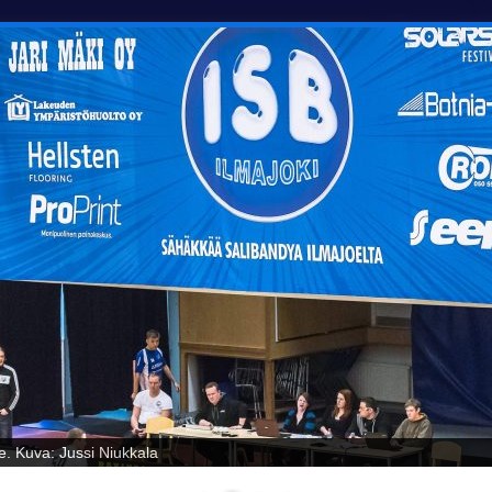
oelta! Kuva: Jussi Niukkala