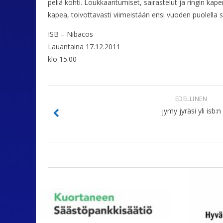
peliä kohti. Loukkaantumiset, sairastelut ja ringin ka
kapea, toivottavasti viimeistään ensi vuoden puolella s
ISB – Nibacos
Lauantaina 17.12.2011
klo 15.00
EDELLINEN
jymy jyräsi yli isb:n