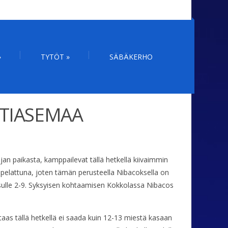
»
TYTÖT
»
SÄBÄKERHO
NTIASEMAA
an paikasta, kamppailevat tällä hetkellä kiivaimmin
 pelattuna, joten tämän perusteella Nibacoksella on
Sisulle 2-9. Syksyisen kohtaamisen Kokkolassa Nibacos
 taas tällä hetkellä ei saada kuin 12-13 miestä kasaan