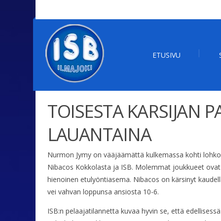
ETUSIVU
TOISESTA KARSIJAN 
LAUANTAINA
Nurmon Jymy on vääjäämättä kulkemassa kohti lohkovoit
Nibacos Kokkolasta ja ISB. Molemmat joukkueet ovat tä
hienoinen etulyöntiasema. Nibacos on kärsinyt kaudell
vei vahvan loppunsa ansiosta 10-6.
ISB:n pelaajatilannetta kuvaa hyvin se, että edellisess