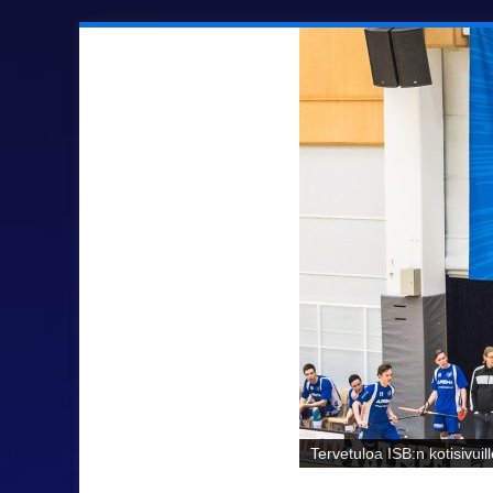
Sähäkkää salibandya Ilmaj