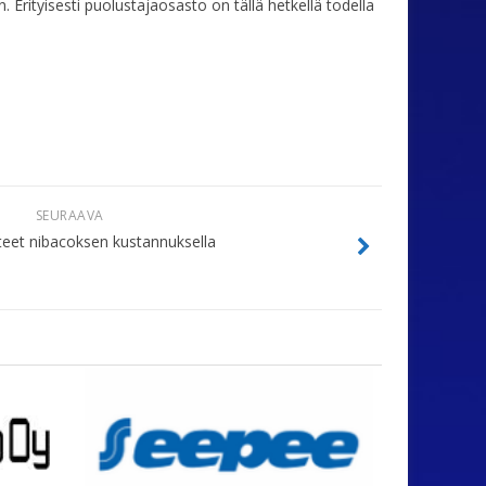
Erityisesti puolustajaosasto on tällä hetkellä todella
SEURAAVA
steet nibacoksen kustannuksella