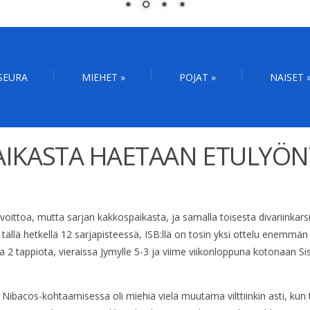
SEURA
MIEHET
»
POJAT
»
NAISET
PAIKASTA HAETAAN ETULYÖ
toa, mutta sarjan kakkospaikasta, ja samalla toisesta divariinkarsij
llä hetkellä 12 sarjapisteessä, ISB:llä on tosin yksi ottelu enemmän
a 2 tappiota, vieraissa Jymylle 5-3 ja viime viikonloppuna kotonaan 
ä Nibacos-kohtaamisessa oli miehiä vielä muutama vilttiinkin asti, kun