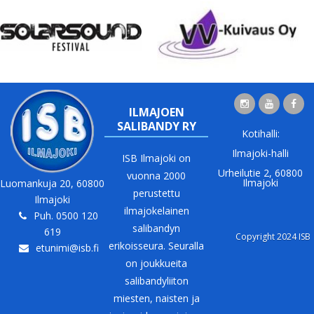
ILMAJOEN
SALIBANDY RY
Kotihalli:
Ilmajoki-halli
ISB Ilmajoki on
Urheilutie 2, 60800
vuonna 2000
Ilmajoki
Luomankuja 20, 60800
perustettu
Ilmajoki
ilmajokelainen
Puh. 0500 120
salibandyn
619
Copyright 2024 ISB
erikoisseura. Seuralla
etunimi@isb.fi
on joukkueita
salibandyliiton
miesten, naisten ja