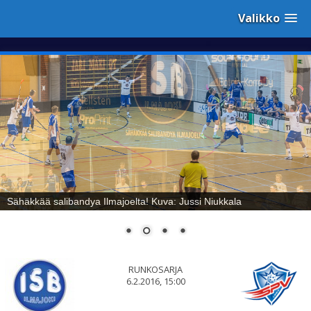
Valikko
Sähäkkää salibandya Ilmajoelta! Kuva: Jussi Niukkala
RUNKOSARJA
6.2.2016, 15:00