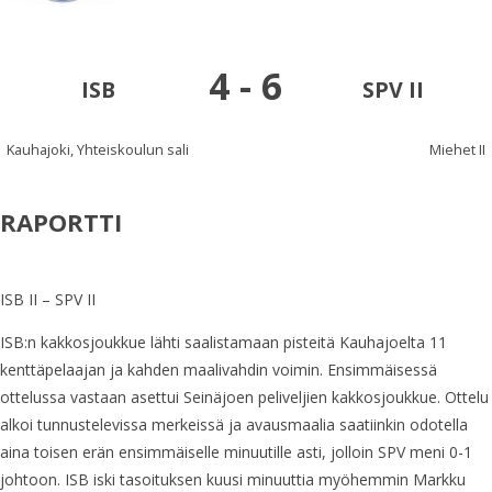
4
-
6
ISB
SPV II
Kauhajoki, Yhteiskoulun sali
Miehet II
RAPORTTI
ISB II – SPV II
ISB:n kakkosjoukkue lähti saalistamaan pisteitä Kauhajoelta 11
kenttäpelaajan ja kahden maalivahdin voimin. Ensimmäisessä
ottelussa vastaan asettui Seinäjoen peliveljien kakkosjoukkue. Ottelu
alkoi tunnustelevissa merkeissä ja avausmaalia saatiinkin odotella
aina toisen erän ensimmäiselle minuutille asti, jolloin SPV meni 0-1
johtoon. ISB iski tasoituksen kuusi minuuttia myöhemmin Markku