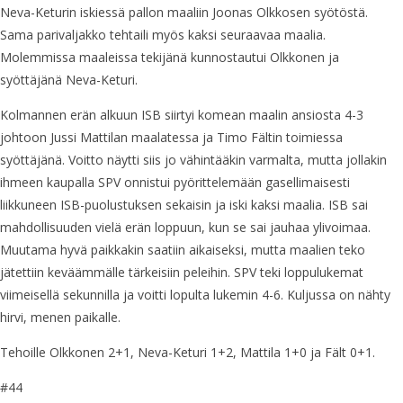
Neva-Keturin iskiessä pallon maaliin Joonas Olkkosen syötöstä.
Sama parivaljakko tehtaili myös kaksi seuraavaa maalia.
Molemmissa maaleissa tekijänä kunnostautui Olkkonen ja
syöttäjänä Neva-Keturi.
Kolmannen erän alkuun ISB siirtyi komean maalin ansiosta 4-3
johtoon Jussi Mattilan maalatessa ja Timo Fältin toimiessa
syöttäjänä. Voitto näytti siis jo vähintääkin varmalta, mutta jollakin
ihmeen kaupalla SPV onnistui pyörittelemään gasellimaisesti
liikkuneen ISB-puolustuksen sekaisin ja iski kaksi maalia. ISB sai
mahdollisuuden vielä erän loppuun, kun se sai jauhaa ylivoimaa.
Muutama hyvä paikkakin saatiin aikaiseksi, mutta maalien teko
jätettiin keväämmälle tärkeisiin peleihin. SPV teki loppulukemat
viimeisellä sekunnilla ja voitti lopulta lukemin 4-6. Kuljussa on nähty
hirvi, menen paikalle.
Tehoille Olkkonen 2+1, Neva-Keturi 1+2, Mattila 1+0 ja Fält 0+1.
#44