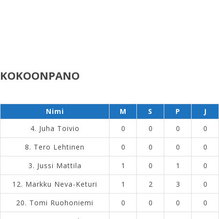
KOKOONPANO
Nimi
M
S
P
J
4.
Juha Toivio
0
0
0
0
8.
Tero Lehtinen
0
0
0
0
3.
Jussi Mattila
1
0
1
0
12.
Markku Neva-Keturi
1
2
3
0
20.
Tomi Ruohoniemi
0
0
0
0