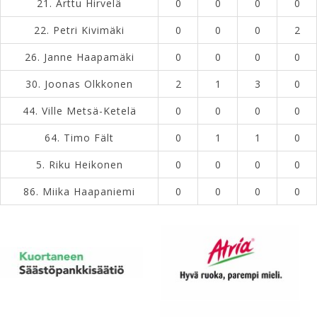
21.
Arttu Hirvelä
0
0
0
0
22.
Petri Kivimäki
0
0
0
2
26.
Janne Haapamäki
0
0
0
0
30.
Joonas Olkkonen
2
1
3
0
44.
Ville Metsä-Ketelä
0
0
0
0
64.
Timo Fält
0
1
1
0
5.
Riku Heikonen
0
0
0
0
86.
Miika Haapaniemi
0
0
0
0