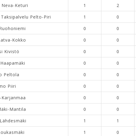
 Neva-Keturi
1
2
 Taksipalvelu Pelto-Piri
1
0
Ruohoniemi
0
0
Latva-Kokko
0
0
si Kivistö
0
0
 Haapamäki
0
0
o Peltola
0
0
mo Piiri
0
0
li-Karjanmaa
0
0
äki-Mantila
0
0
 Lähdesmäki
1
1
 Loukasmäki
1
0