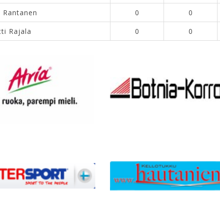
i Rantanen
0
0
ti Rajala
0
0