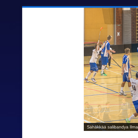
Sähäkkää salibandya Ilmaj