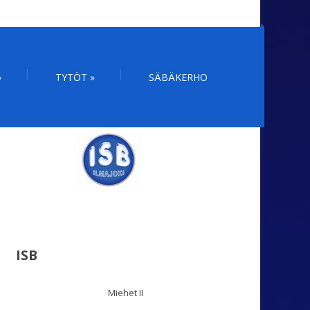
»
TYTÖT
»
SÄBÄKERHO
ISB
Miehet II