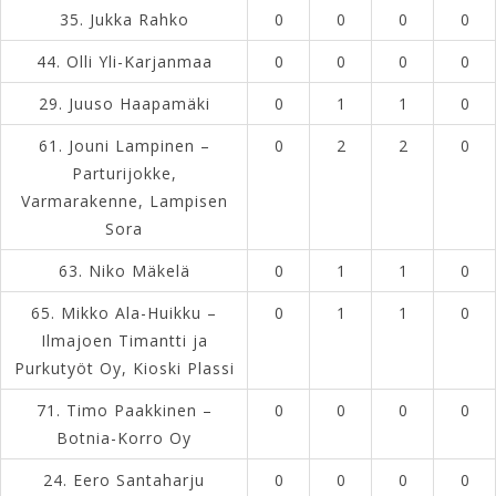
35.
Jukka Rahko
0
0
0
0
44.
Olli Yli-Karjanmaa
0
0
0
0
29.
Juuso Haapamäki
0
1
1
0
61.
Jouni Lampinen –
0
2
2
0
Parturijokke,
Varmarakenne, Lampisen
Sora
63.
Niko Mäkelä
0
1
1
0
65.
Mikko Ala-Huikku –
0
1
1
0
Ilmajoen Timantti ja
Purkutyöt Oy, Kioski Plassi
71.
Timo Paakkinen –
0
0
0
0
Botnia-Korro Oy
24.
Eero Santaharju
0
0
0
0