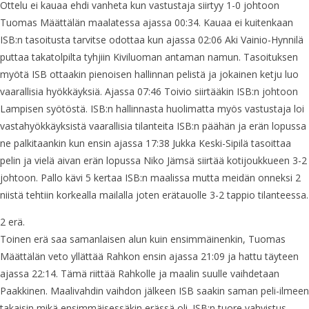
Ottelu ei kauaa ehdi vanheta kun vastustaja siirtyy 1-0 johtoon
Tuomas Määttälän maalatessa ajassa 00:34. Kauaa ei kuitenkaan
ISB:n tasoitusta tarvitse odottaa kun ajassa 02:06 Aki Vainio-Hynnilä
puttaa takatolpilta tyhjiin Kiviluoman antaman namun. Tasoituksen
myötä ISB ottaakin pienoisen hallinnan pelistä ja jokainen ketju luo
vaarallisia hyökkäyksiä. Ajassa 07:46 Toivio siirtääkin ISB:n johtoon
Lampisen syötöstä. ISB:n hallinnasta huolimatta myös vastustaja loi
vastahyökkäyksistä vaarallisia tilanteita ISB:n päähän ja erän lopussa
ne palkitaankin kun ensin ajassa 17:38 Jukka Keski-Sipilä tasoittaa
pelin ja vielä aivan erän lopussa Niko Jämsä siirtää kotijoukkueen 3-2
johtoon. Pallo kävi 5 kertaa ISB:n maalissa mutta meidän onneksi 2
niistä tehtiin korkealla mailalla joten erätauolle 3-2 tappio tilanteessa.
2 erä.
Toinen erä saa samanlaisen alun kuin ensimmäinenkin, Tuomas
Määttälän veto yllättää Rahkon ensin ajassa 21:09 ja hattu täyteen
ajassa 22:14. Tämä riittää Rahkolle ja maalin suulle vaihdetaan
Paakkinen. Maalivahdin vaihdon jälkeen ISB saakin saman peli-ilmeen
takaisin mikä ensimmäisessäkin erässä oli. ISB:n tuore vahvistus