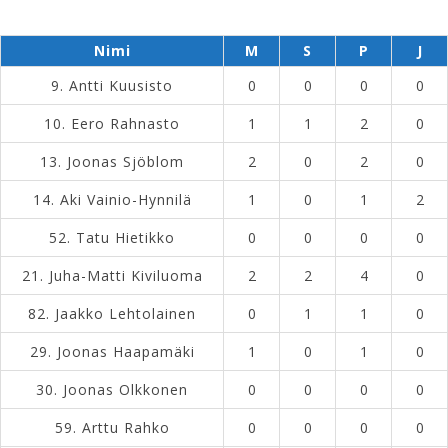
Nimi
M
S
P
J
9.
Antti Kuusisto
0
0
0
0
10.
Eero Rahnasto
1
1
2
0
13.
Joonas Sjöblom
2
0
2
0
14.
Aki Vainio-Hynnilä
1
0
1
2
52.
Tatu Hietikko
0
0
0
0
21.
Juha-Matti Kiviluoma
2
2
4
0
82.
Jaakko Lehtolainen
0
1
1
0
29.
Joonas Haapamäki
1
0
1
0
30.
Joonas Olkkonen
0
0
0
0
59.
Arttu Rahko
0
0
0
0