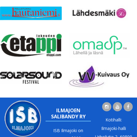
ILMAJOEN
SALIBANDY RY
Kotihalli:
Ilmajoki-halli
ISB Ilmajoki on
Urheilutie 2, 60800