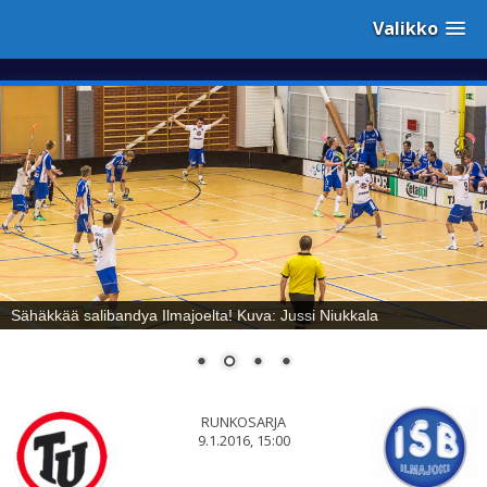
Valikko
Sähäkkää salibandya Ilmajoelta! Kuva: Jussi Niukkala
RUNKOSARJA
9.1.2016, 15:00